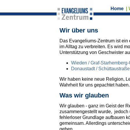
Home
|
Wir über uns
Das Evangeliums-Zentrum ist ein e
im Alltag zu verbreiten. Es wird 
Unterstützung von Geschwister a
Wieden / Graf-Starhemberg
Donaustadt / Schüttaustraße
Wir haben keine neue Religion, Leh
Wahrheit für uns gepachtet haben.
Was wir glauben
Wir glauben
- ganz im Geist der R
zusammengestellt wurde, jedoch un
fehlerloser Grundlage aufbauen k
gemeinsam. Allerdings unterscheid
geben.