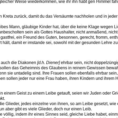
gleicher Weise wiederkommen, wie ihr ihn habt gen Himmel fah
 Kreta zurück, damit du das Versäumte nachholen und in jeder 
eibes Mann, gläubige Kinder hat, über die keine Klage wegen L
nbescholten sein als Gottes Haushalter, nicht anmaßend, nicht z
gastfrei, ein Freund des Guten, besonnen, gerecht, fromm, enth
hält, damit er imstande sei, sowohl mit der gesunden Lehre zu
 auch die Diakonen
[d.h. Diener]
ehrbar sein, nicht doppelzüngi
e sollen das Geheimnis des Glaubens in reinem Gewissen bewah
n sie untadelig sind. Ihre Frauen sollen ebenfalls ehrbar sein
onen sollen jeder nur eine Frau haben, ihren Kindern und ihrem
n einem Geist zu einem Leibe getauft, seien wir Juden oder Gr
kt.
e Glieder, jedes einzelne von ihnen, so am Leibe gesetzt, wie e
n aber gibt es viele Glieder, doch nur einen Leib.
öllig, indem ihr eines Sinnes seid, gleiche Liebe habet, einmü