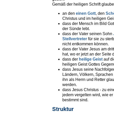
Gemäß der heiligen Schrift glaube
an den
einen Gott
, den
Schö
Christus und im heiligen Geis
dass der Mensch im Bild Got
der Sünde lebt.
dass der Vater seinen Sohn
Stellvertreter
für sie zu ster
nicht entkommen können.
dass der Vater Jesus am dri
hat, wo er jetzt an der Seite
dass der
heilige Geist
auf di
heiligen Geist Gottes Gegenw
dass Jesus seine Nachfolger,
Ländern, Völkern, Sprachen 
ihn als Herrn und Retter gla
werden.
dass Jesus Christus - zu ei
jedem vergelten wird, wie er
bestimmt sind.
Struktur