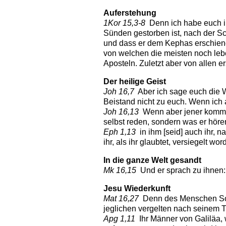
Auferstehung
1Kor 15,3-8
Denn ich habe euch in 
Sünden gestorben ist, nach der Sch
und dass er dem Kephas erschienen
von welchen die meisten noch lebe
Aposteln. Zuletzt aber von allen e
Der heilige
Geist
Joh 16,7
Aber ich sage euch die Wa
Beistand nicht zu euch. Wenn ich 
Joh 16,13
Wenn aber jener kommt, d
selbst reden, sondern was er hören
Eph 1,13
in ihm [seid] auch ihr, n
ihr, als ihr glaubtet, versiegelt w
In die
ganze Welt
gesandt
Mk 16,15
Und er sprach zu ihnen: 
Jesu
Wiederkunft
Mat 16,27
Denn des Menschen Sohn
jeglichen vergelten nach seinem T
Apg 1,11
Ihr Männer von Galiläa, 