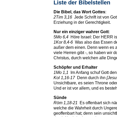
Liste der Bibelstellen
Die Bibel, das
Wort Gottes
:
2Tim 3,16
Jede Schrift ist von Go
Erziehung in der Gerechtigkeit.
Nur ein einziger wahrer
Gott
:
5Mo 6,4
Höre Israel: Der HERR ist
1Kor 8,4-6
Was also das Essen der G
außer dem einen. Denn wenn es auc
viele Herren gibt -, so haben wir 
Christus, durch welchen alle Dinge
Schöpfer und Erhalter
1Mo 1,1
Im Anfang schuf Gott den
Kol 1,16-17
Denn durch ihn
[Jesu
Unsichtbare, es seien Throne oder
Und er ist vor allem, und es besteht
Sünde
Röm 1,18-21
Es offenbart sich nä
welche die Wahrheit durch Ungerech
geoffenbart hat; denn sein unsicht