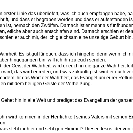
erster Linie das überliefert, was ich auch empfangen habe, nä
rift, und dass er begraben worden und dass er auferstanden ist 
 ist, hernach den Zwölfen. Darnach ist er mehr als fünfhunder
n, etliche aber auch entschlafen sind. Darnach erschien er de
rschien er auch mir, der ich gleichsam eine unzeitige Geburt bin.
hrheit: Es ist gut für euch, dass ich hingehe; denn wenn ich n
aber hingegangen bin, will ich ihn zu euch senden.
er Geist der Wahrheit, wird er euch in die ganze Wahrheit leit
 wird, das wird er reden, und was zukünftig ist, wird er euch ve
achdem ihr das Wort der Wahrheit, das Evangelium eurer Rettung
orden mit dem heiligen Geiste der Verheißung.
Gehet hin in alle Welt und prediget das Evangelium der ganze
 wird kommen in der Herrlichkeit seines Vaters mit seinen En
un.
was steht ihr hier und seht gen Himmel? Dieser Jesus, der vo