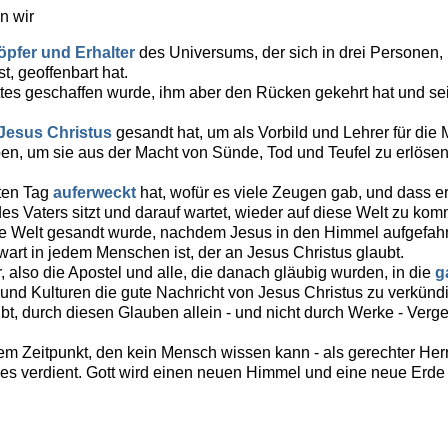
n wir
pfer und Erhalter
des Universums, der sich in drei Personen,
t, geoffenbart hat.
tes geschaffen wurde, ihm aber den Rücken gekehrt hat und se
Jesus Christus
gesandt hat, um als Vorbild und Lehrer für die
ben, um sie aus der Macht von Sünde, Tod und Teufel zu erlösen,
tten Tag
auferweckt
hat, wofür es viele Zeugen gab, und dass 
 des Vaters sitzt und darauf wartet, wieder auf diese Welt zu ko
e Welt gesandt wurde, nachdem Jesus in den Himmel aufgefahr
art in jedem Menschen ist, der an Jesus Christus glaubt.
 also die Apostel und alle, die danach gläubig wurden, in die
g
und Kulturen die gute Nachricht von Jesus Christus zu verkünd
ubt, durch diesen Glauben allein - und nicht durch Werke - Ver
nem Zeitpunkt, den kein Mensch wissen kann - als gerechter He
 es verdient. Gott wird einen neuen Himmel und eine neue Erde s