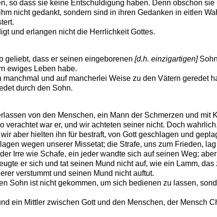
so dass sie keine Entschuldigung haben. Denn obschon sie Go
ihm nicht gedankt, sondern sind in ihren Gedanken in eitlen Wah
ert.
t und erlangen nicht die Herrlichkeit Gottes.
o geliebt, dass er seinen eingeborenen
[d.h. einzigartigen]
Sohn 
ern ewiges Leben habe.
manchmal und auf mancherlei Weise zu den Vätern geredet hat
redet durch den Sohn.
rlassen von den Menschen, ein Mann der Schmerzen und mit Kran
 verachtet war er, und wir achteten seiner nicht. Doch wahrlich,
wir aber hielten ihn für bestraft, von Gott geschlagen und gepl
hlagen wegen unserer Missetat; die Strafe, uns zum Frieden, la
in der Irre wie Schafe, ein jeder wandte sich auf seinen Weg; ab
eugte er sich und tat seinen Mund nicht auf, wie ein Lamm, das
erer verstummt und seinen Mund nicht auftut.
 Sohn ist nicht gekommen, um sich bedienen zu lassen, sond
und ein Mittler zwischen Gott und den Menschen, der Mensch Chri