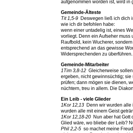
aufgenommen worden ist, wird in 
Gemeinde-
Älteste
Tit 1,5-9
Deswegen ließ ich dich in
wie ich dir befohlen habe:
wenn einer untadelig ist, eines W
vorliegt. Denn ein Aufseher muss u
Raufbold, kein Wucherer, sondern 
entsprechend an das gewisse Wort 
Widersprechenden zu überführen.
Gemeinde-
Mitarbeiter
1Tim 3,8-12
Gleicherweise sollen
ergeben, nicht gewinnsüchtig; si
prüfen; dann mögen sie dienen, wen
nüchtern, treu in allem. Die Diak
Ein
Leib
- viele Glieder
1Kor 12,13
Denn wir wurden alle i
wurden alle mit einem Geist geträn
1Kor 12,18-20
Nun aber hat Gott di
Glied wäre, wo bliebe der Leib? Nu
Phil 2,2-5
so machet meine Freude v