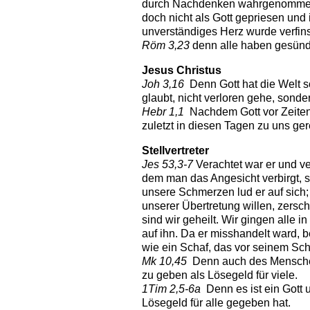
durch Nachdenken wahrgenommen, 
doch nicht als Gott gepriesen und 
unverständiges Herz wurde verfinst
Röm 3,23
denn alle haben gesündig
Jesus Christus
Joh 3,16
Denn Gott hat die Welt s
glaubt, nicht verloren gehe, sond
Hebr 1,1
Nachdem Gott vor Zeiten 
zuletzt in diesen Tagen zu uns ge
Stellvertreter
Jes 53,3-7
Verachtet war er und ve
dem man das Angesicht verbirgt, so
unsere Schmerzen lud er auf sich; 
unserer Übertretung willen, zersc
sind wir geheilt. Wir gingen alle 
auf ihn. Da er misshandelt ward, b
wie ein Schaf, das vor seinem Sch
Mk 10,45
Denn auch des Menschen
zu geben als Lösegeld für viele.
1Tim 2,5-6a
Denn es ist ein Gott 
Lösegeld für alle gegeben hat.