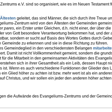
ntrums e.V. sind so organisiert, wie es im Neuen Testament 
Ältesten
geleitet, das sind Männer, die sich durch ihre Treue u
ngeliums-Zentrum wird von den Ältesten der Gemeinden gemeins
er pares
, ein Erster unter Gleichen, d.h. nicht einer, der über d
der von Gott besondere Verantwortung bekommen hat, und der als
stbar, sondern er sucht auf Basis des Wortes Gottes durch Geb
ie Gemeinde zu erkennen und sie in diese Richtung zu führen.
es Gemeindeglied in den verschiedensten Belangen
mitarbeit
ert. Damit ist nicht Vollkommenheit gemeint, sondern die grund
ilt für die Mitarbeit in den gemeinsamen Aktivitäten des Evange
rstehen sich in ihrer Gesamtheit als ein Leib, dessen Haupt n
 ist. Wenn es auch verschiedene Funktionen der Glieder des Le
 ein Glied höher zu achten ist bzw. mehr wert ist als ein anderes
uf Christus, und wir sollen ein jeder den anderen höher achten 
ragen die Aufwände des Evangeliums-Zentrums und der Gemeind