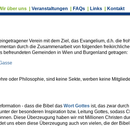
Wir über uns
|
Veranstaltungen
|
FAQs
|
Links
|
Kontakt
ingetragener Verein mit dem Ziel, das Evangelium, d.h. die fro
momentan durch die Zusammenarbeit von folgenden freikirchlich
us befreundeten Gemeinden in Wien und Burgenland getragen:
-Gasse
re oder Philosophie, sind keine Sekte, werben keine Mitglieder
eformation - dass die Bibel das
Wort Gottes
ist, das zwar dur
ter der besonderen Inspiration bzw. Leitung Gottes, sodass Chr
önnen. Diese Überzeugung haben wir mit Millionen Christen du
et uns eben diese Überzeugung auch von vielen, die der Bibel n